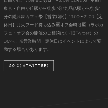
自由が丘、九品仏にある「Vtuber cafe&bar 本棚」
東京・自由が丘駅から徒歩7分/九品仏駅から徒歩1
分の隠れ家カフェ📚【営業時間】13:00〜21:00【定
休日】月火フード持ち込み🆗オフ会時は🆖コラボカ
フェ・オフ会の開催のご相談はX（旧Twitter）の
DMへ！※営業時間・定休日はイベントによって変
動する場合があります。
GO X(旧TWITTER)